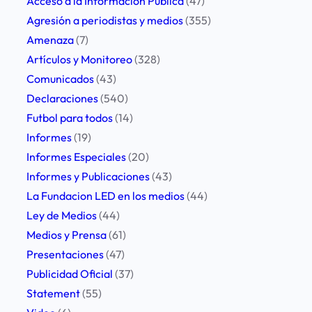
h
Acceso a la Información Pública
(47)
Agresión a periodistas y medios
(355)
Amenaza
(7)
Artículos y Monitoreo
(328)
Comunicados
(43)
Declaraciones
(540)
Futbol para todos
(14)
Informes
(19)
Informes Especiales
(20)
Informes y Publicaciones
(43)
La Fundacion LED en los medios
(44)
Ley de Medios
(44)
Medios y Prensa
(61)
Presentaciones
(47)
Publicidad Oficial
(37)
Statement
(55)