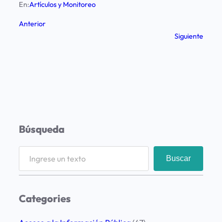
En:
Artículos y Monitoreo
Anterior
Siguiente
Búsqueda
S
Buscar
e
a
r
Categories
c