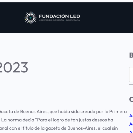
 2023
S
e
a
r
C
c
 Gaceta de Buenos Aires, que había sido creada por la Primera
h
A
La norma decía “Para el logro de tan justos deseos ha
A
nal con el título de la gaceta de Buenos-Aires, el cual sin
A