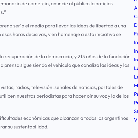
manario de comercio, anuncie al público la noticias
A
s.”
C
D
reno sería el medio para llevar las ideas de libertad a una
F
 esas horas decisivas, y en homenaje a esta iniciativa se
I
I
la recuperación de la democracia, y 213 años de la fundación
I
a prensa sigue siendo el vehículo que canaliza las ideas y los
L
L
M
istas, radios, televisión, señales de noticias, portales de
P
ilicen nuestros periodistas para hacer oír su voz y la de los
P
S
dificultades económicas que alcanzan a todos los argentinos
V
ar su sustentabilidad.