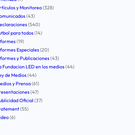
rtículos y Monitoreo
(328)
omunicados
(43)
eclaraciones
(540)
utbol para todos
(14)
nformes
(19)
nformes Especiales
(20)
nformes y Publicaciones
(43)
a Fundacion LED en los medios
(44)
ey de Medios
(44)
edios y Prensa
(61)
resentaciones
(47)
ublicidad Oficial
(37)
tatement
(55)
ideo
(6)