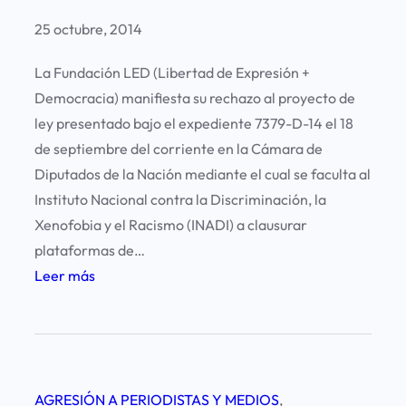
i
ó
n
25 octubre, 2014
n
a
L
La Fundación LED (Libertad de Expresión +
g
E
Democracia) manifiesta su rechazo al proyecto de
a
D
ley presentado bajo el expediente 7379-D-14 el 18
p
de septiembre del corriente en la Cámara de
a
Diputados de la Nación mediante el cual se faculta al
r
Instituto Nacional contra la Discriminación, la
t
Xenofobia y el Racismo (INADI) a clausurar
i
plataformas de…
c
:
Leer más
i
R
p
e
ó
c
d
h
e
AGRESIÓN A PERIODISTAS Y MEDIOS
, 
a