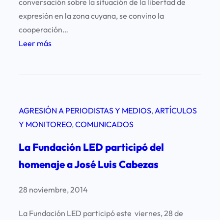
conversación sobre la situación de la libertad de
o
expresión en la zona cuyana, se convino la
s
cooperación…
o
:
Leer más
b
R
r
e
e
u
e
n
l
AGRESIÓN A PERIODISTAS Y MEDIOS
, 
ARTÍCULOS
i
p
Y MONITOREO
, 
COMUNICADOS
ó
r
n
La Fundación LED participó del
o
d
y
homenaje a José Luis Cabezas
e
e
t
c
28 noviembre, 2014
r
t
a
La Fundación LED participó este viernes, 28 de
o