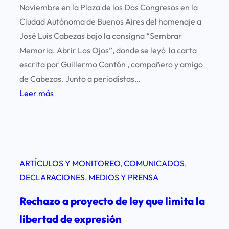
b
Noviembre en la Plaza de los Dos Congresos en la
A
a
Ciudad Autónoma de Buenos Aires del homenaje a
r
j
José Luis Cabezas bajo la consigna “Sembrar
g
o
Memoria. Abrir Los Ojos”, donde se leyó la carta
e
c
escrita por Guillermo Cantón , compañero y amigo
n
o
de Cabezas. Junto a periodistas…
t
n
:
Leer más
i
C
L
n
a
a
a
r
F
D
l
u
i
o
ARTÍCULOS Y MONITOREO
, 
COMUNICADOS
, 
n
g
s
DECLARACIONES
, 
MEDIOS Y PRENSA
d
i
A
a
t
Rechazo a proyecto de ley que limita la
g
c
a
u
libertad de expresión
i
l