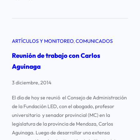
D
i
c
t
ARTÍCULOS Y MONITOREO
, 
COMUNICADOS
a
m
Reunión de trabajo con Carlos
e
Aguinaga
n
d
3 diciembre, 2014
e
l
El día de hoy se reunió el Consejo de Administración
S
de la Fundación LED, con el abogado, profesor
e
universitario y senador provincial (MC) en la
n
legislatura de la provincia de Mendoza, Carlos
a
Aguinaga. Luego de desarrollar una extensa
d