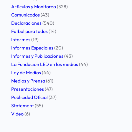
a
Artículos y Monitoreo
(328)
t
c
Comunicados
(43)
a
i
Declaraciones
(540)
d
ó
Futbol para todos
(14)
d
n
Informes
(19)
e
L
Informes Especiales
(20)
e
E
Informes y Publicaciones
(43)
x
D
La Fundacion LED en los medios
(44)
p
f
Ley de Medios
(44)
r
r
Medios y Prensa
(61)
e
e
Presentaciones
(47)
s
n
Publicidad Oficial
(37)
i
t
Statement
(55)
ó
e
Video
(6)
n
a
l