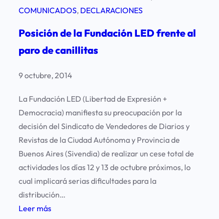
l
COMUNICADOS
, 
DECLARACIONES
z
h
o
Posición de la Fundación LED frente al
o
a
m
paro de canillitas
p
e
r
n
9 octubre, 2014
o
a
y
La Fundación LED (Libertad de Expresión +
j
e
Democracia) manifiesta su preocupación por la
e
c
decisión del Sindicato de Vendedores de Diarios y
a
t
Revistas de la Ciudad Autónoma y Provincia de
J
o
Buenos Aires (Sivendia) de realizar un cese total de
o
d
actividades los días 12 y 13 de octubre próximos, lo
s
e
cual implicará serias dificultades para la
é
l
distribución…
L
e
:
Leer más
u
y