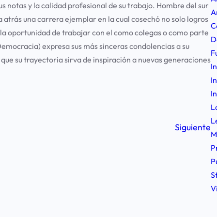
sus notas y la calidad profesional de su trabajo. Hombre del sur
A
 atrás una carrera ejemplar en la cual cosechó no solo logros
C
 la oportunidad de trabajar con el como colegas o como parte
D
Democracia) expresa sus más sinceras condolencias a su
F
 que su trayectoria sirva de inspiración a nuevas generaciones
I
I
I
L
L
Siguiente
M
P
P
S
V