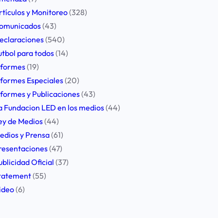
rtículos y Monitoreo
(328)
omunicados
(43)
eclaraciones
(540)
utbol para todos
(14)
nformes
(19)
nformes Especiales
(20)
nformes y Publicaciones
(43)
a Fundacion LED en los medios
(44)
ey de Medios
(44)
edios y Prensa
(61)
resentaciones
(47)
ublicidad Oficial
(37)
tatement
(55)
ideo
(6)