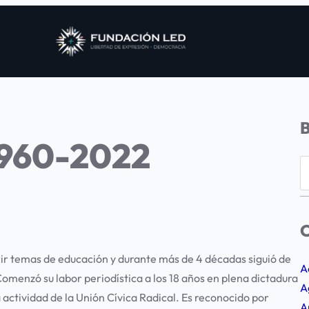
1960-2022
S
e
a
r
C
c
rir temas de educación y durante más de 4 décadas siguió de
h
A
. Comenzó su labor periodística a los 18 años en plena dictadura
A
a actividad de la Unión Cívica Radical. Es reconocido por
A