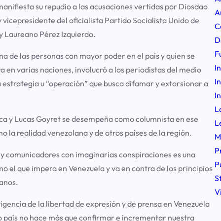
nifiesta su repudio a las acusaciones vertidas por Diosdao
A
icepresidente del oficialista Partido Socialista Unido de
C
y Laureano Pérez Izquierdo.
D
F
una de las personas con mayor poder en el país y quien se
I
 en varias naciones, involucró a los periodistas del medio
I
a estrategia u “operación” que busca difamar y extorsionar a
I
L
rica y Lucas Goyret se desempeña como columnista en ese
L
 la realidad venezolana y de otros países de la región.
M
P
les y comunicadores con imaginarias conspiraciones es una
P
o el que impera en Venezuela y va en contra de los principios
S
anos.
V
vigencia de la libertad de expresión y de prensa en Venezuela
ro país no hace más que confirmar e incrementar nuestra