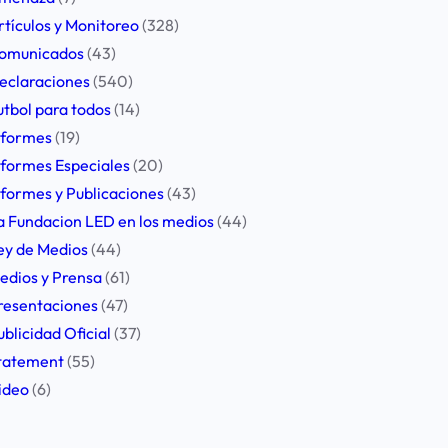
rtículos y Monitoreo
(328)
omunicados
(43)
eclaraciones
(540)
utbol para todos
(14)
nformes
(19)
nformes Especiales
(20)
nformes y Publicaciones
(43)
a Fundacion LED en los medios
(44)
ey de Medios
(44)
edios y Prensa
(61)
resentaciones
(47)
ublicidad Oficial
(37)
tatement
(55)
ideo
(6)