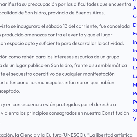
nifiesta su preocupación por las dificultades que encuentra
A
localidad de San Isidro, provincia de Buenos Aires.
C
D
visto se inaugurara el sábado 13 del corriente, fue cancelada
F
n producido amenazas contra el evento y que el lugar
I
on espacio apto y suficiente para desarrollar la actividad.
I
ición como rehén para los intereses espurios de un grupo
I
 de un lugar público en San Isidro, frente a su emblemática
L
e el secuestro coercitivo de cualquier manifestación
L
parte funcionarios municipales informaron que habían
M
 aceptado.
P
P
n y en consecuencia están protegidas por el derecho a
S
s violenta los principios consagrados en nuestra Constitución
V
.
ción, la Ciencia y la Cultura (UNESCO), “La libertad artística