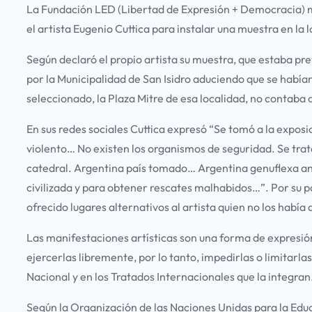
La Fundación LED (Libertad de Expresión + Democracia) ma
el artista Eugenio Cuttica para instalar una muestra en la 
Según declaró el propio artista su muestra, que estaba pre
por la Municipalidad de San Isidro aduciendo que se había
seleccionado, la Plaza Mitre de esa localidad, no contaba c
En sus redes sociales Cuttica expresó “Se tomó a la expos
violento… No existen los organismos de seguridad. Se trata
catedral. Argentina país tomado… Argentina genuflexa ant
civilizada y para obtener rescates malhabidos…”. Por su 
ofrecido lugares alternativos al artista quien no los había
Las manifestaciones artísticas son una forma de expresió
ejercerlas libremente, por lo tanto, impedirlas o limitarla
Nacional y en los Tratados Internacionales que la integran
Según la Organización de las Naciones Unidas para la Educa