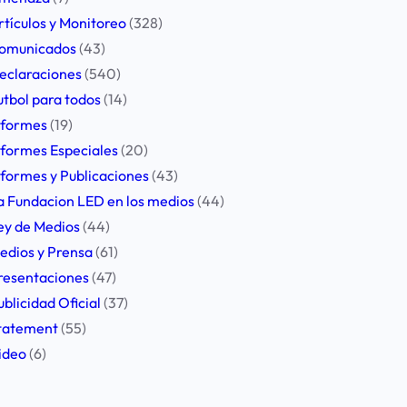
rtículos y Monitoreo
(328)
omunicados
(43)
eclaraciones
(540)
utbol para todos
(14)
nformes
(19)
nformes Especiales
(20)
nformes y Publicaciones
(43)
a Fundacion LED en los medios
(44)
ey de Medios
(44)
edios y Prensa
(61)
resentaciones
(47)
ublicidad Oficial
(37)
tatement
(55)
ideo
(6)