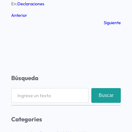
En:
Declaraciones
Anterior
Siguiente
Búsqueda
S
Buscar
e
a
r
Categories
c