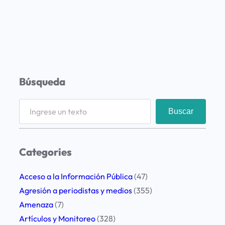
Búsqueda
S
Buscar
e
a
r
Categories
c
h
Acceso a la Información Pública
(47)
Agresión a periodistas y medios
(355)
Amenaza
(7)
Artículos y Monitoreo
(328)