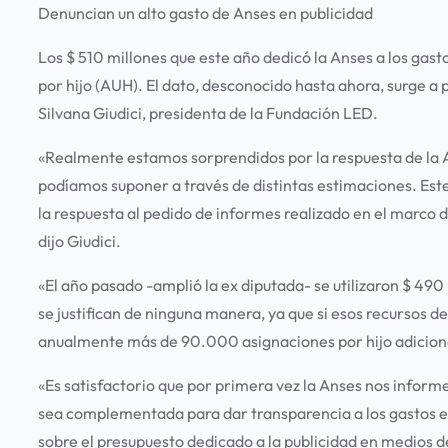
Denuncian un alto gasto de Anses en publicidad
Los $ 510 millones que este año dedicó la Anses a los gas
por hijo (AUH). El dato, desconocido hasta ahora, surge a 
Silvana Giudici, presidenta de la Fundación LED.
«Realmente estamos sorprendidos por la respuesta de la 
podíamos suponer a través de distintas estimaciones. Est
la respuesta al pedido de informes realizado en el marco 
dijo Giudici.
«El año pasado -amplió la ex diputada- se utilizaron $ 49
se justifican de ninguna manera, ya que si esos recursos de
anualmente más de 90.000 asignaciones por hijo adicional
«Es satisfactorio que por primera vez la Anses nos inform
sea complementada para dar transparencia a los gastos en p
sobre el presupuesto dedicado a la publicidad en medios de