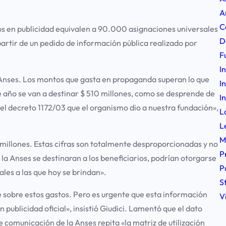
A
C
tos en publicidad equivalen a 90.000 asignaciones universales
D
partir de un pedido de información pública realizado por
F
I
Anses. Los montos que gasta en propaganda superan lo que
I
e año se van a destinar $ 510 millones, como se desprende de
I
del decreto 1172/03 que el organismo dio a nuestra fundación»,
L
L
M
0 millones. Estas cifras son totalmente desproporcionadas y no
P
 la Anses se destinaran a los beneficiarios, podrían otorgarse
P
es a las que hoy se brindan».
S
e sobre estos gastos. Pero es urgente que esta información
V
ublicidad oficial», insistió Giudici. Lamentó que el dato
 comunicación de la Anses repita «la matriz de utilización