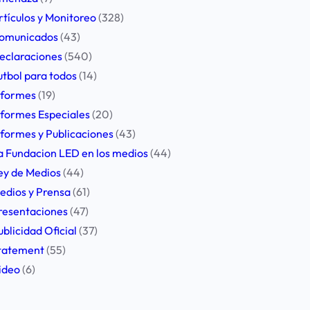
rtículos y Monitoreo
(328)
omunicados
(43)
eclaraciones
(540)
utbol para todos
(14)
nformes
(19)
nformes Especiales
(20)
nformes y Publicaciones
(43)
a Fundacion LED en los medios
(44)
ey de Medios
(44)
edios y Prensa
(61)
resentaciones
(47)
ublicidad Oficial
(37)
tatement
(55)
ideo
(6)