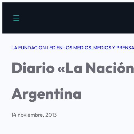
Saltar
al
contenido
LA FUNDACION LED EN LOS MEDIOS
, 
MEDIOS Y PRENS
Diario «La Nación
Argentina
14 noviembre, 2013