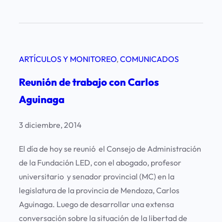
i
P
e
n
r
n
c
e
l
i
o
a
a
ARTÍCULOS Y MONITOREO
, 
COMUNICADOS
c
l
d
u
o
Reunión de trabajo con Carlos
e
p
c
Aguinaga
M
a
a
e
c
l
3 diciembre, 2014
n
i
i
d
ó
El día de hoy se reunió el Consejo de Administración
d
o
n
de la Fundación LED, con el abogado, profesor
a
z
p
universitario y senador provincial (MC) en la
d
a
o
legislatura de la provincia de Mendoza, Carlos
d
r
Aguinaga. Luego de desarrollar una extensa
e
e
conversación sobre la situación de la libertad de
S