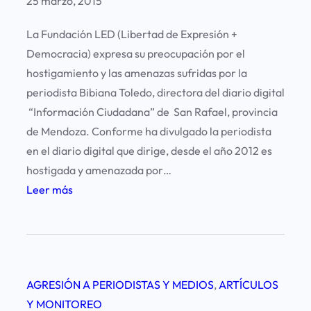
25 marzo, 2015
n
Z
p
La Fundación LED (Libertad de Expresión +
O
o
Democracia) expresa su preocupación por el
n
r
hostigamiento y las amenazas sufridas por la
L
a
periodista Bibiana Toledo, directora del diario digital
i
g
“Información Ciudadana” de San Rafael, provincia
n
r
de Mendoza. Conforme ha divulgado la periodista
e
e
en el diario digital que dirige, desde el año 2012 es
s
hostigada y amenazada por…
i
:
Leer más
ó
A
n
m
a
e
p
n
e
AGRESIÓN A PERIODISTAS Y MEDIOS
, 
ARTÍCULOS
a
r
Y MONITOREO
z