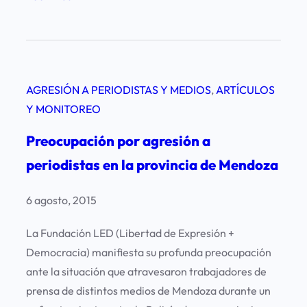
P
r
e
o
AGRESIÓN A PERIODISTAS Y MEDIOS
, 
ARTÍCULOS
c
Y MONITOREO
u
p
Preocupación por agresión a
a
periodistas en la provincia de Mendoza
c
i
6 agosto, 2015
ó
n
La Fundación LED (Libertad de Expresión +
p
Democracia) manifiesta su profunda preocupación
o
ante la situación que atravesaron trabajadores de
r
prensa de distintos medios de Mendoza durante un
a