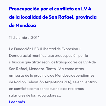
i
a
o
Preocupación por el conflicto en LV 4
n
d
de la localidad de San Rafael, provincia
a
i
de Mendoza
u
s
n
t
11 diciembre, 2014
a
a
p
s
La Fundación LED (Libertad de Expresión +
e
e
Democracia) manifiesta su preocupación por la
r
n
situación que atraviesan los trabajadores de LV 4 de
i
l
San Rafael, Mendoza. Tanto LV 4 como otras
o
a
emisoras de la provincia de Mendoza dependientes
d
p
de Radio y Televisión Argentina (RTA), se encuentran
i
r
en conflicto como consecuencia de reclamos
s
o
salariales de los trabajadores…
t
v
:
Leer más
a