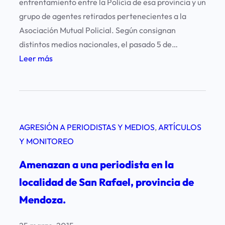
enfrentamiento entre la Policía de esa provincia y un
m
grupo de agentes retirados pertenecientes a la
e
Asociación Mutual Policial. Según consignan
n
distintos medios nacionales, el pasado 5 de…
a
:
Leer más
z
P
a
r
a
e
l
o
d
AGRESIÓN A PERIODISTAS Y MEDIOS
, 
ARTÍCULOS
c
i
Y MONITOREO
u
a
p
Amenazan a una periodista en la
r
a
i
localidad de San Rafael, provincia de
c
o
Mendoza.
i
M
ó
D