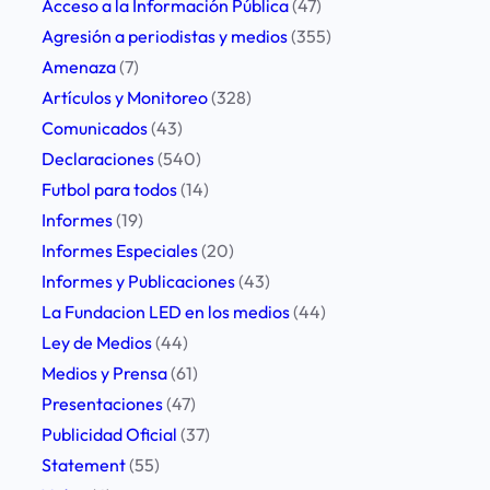
h
Acceso a la Información Pública
(47)
e
a
i
Agresión a periodistas y medios
(355)
l
j
a
Amenaza
(7)
a
o
d
Artículos y Monitoreo
(328)
l
c
e
Comunicados
(43)
o
o
M
Declaraciones
(540)
c
n
e
Futbol para todos
(14)
a
C
n
Informes
(19)
l
a
d
Informes Especiales
(20)
i
r
o
Informes y Publicaciones
(43)
d
l
z
La Fundacion LED en los medios
(44)
a
o
a
Ley de Medios
(44)
d
s
.
Medios y Prensa
(61)
d
A
Presentaciones
(47)
e
g
Publicidad Oficial
(37)
S
u
Statement
(55)
a
i