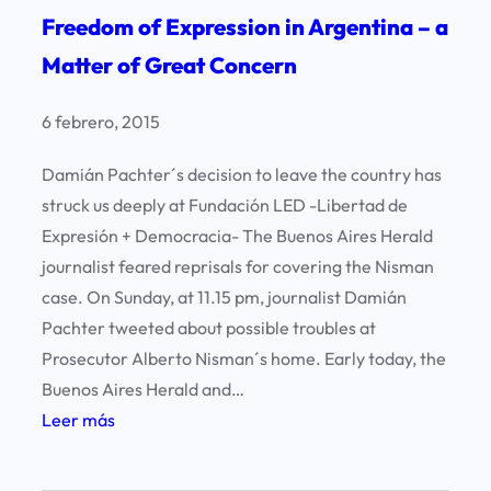
e
s
Freedom of Expression in Argentina – a
s
n
a
d
Matter of Great Concern
l
l
e
a
o
l
6 febrero, 2015
u
s
a
t
t
Damián Pachter´s decision to leave the country has
p
i
r
struck us deeply at Fundación LED -Libertad de
r
l
i
Expresión + Democracia- The Buenos Aires Herald
e
i
b
journalist feared reprisals for covering the Nisman
s
z
u
case. On Sunday, at 11.15 pm, journalist Damián
i
a
n
Pachter tweeted about possible troubles at
d
c
a
Prosecutor Alberto Nisman´s home. Early today, the
e
i
l
Buenos Aires Herald and…
n
ó
e
:
Leer más
t
n
s
F
e
d
d
r
d