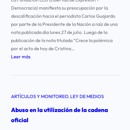
g
Democracia) manifiesta su preocupación por la
r
descalificación hacia el periodista Carlos Guajardo
e
por parte de la Presidente de la Nación a raíz de una
s
nota publicada día lunes 27 de julio. Luego de la
i
publicación de la nota titulada “Crece la polémica
ó
por el acto de hoy de Cristina…
n
:
Leer más
a
P
p
r
e
e
r
o
i
ARTÍCULOS Y MONITOREO
, 
LEY DE MEDIOS
c
o
u
d
Abuso en la utilización de la cadena
p
i
oficial
a
s
c