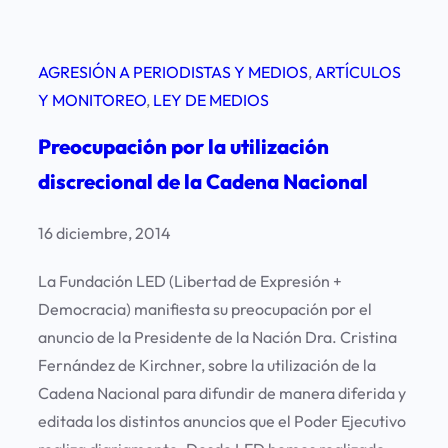
e
e
e
e
l
C
e
l
a
o
AGRESIÓN A PERIODISTAS Y MEDIOS
, 
ARTÍCULOS
d
a
c
m
Y MONITOREO
, 
LEY DE MEDIOS
o
N
a
o
m
a
Preocupación por la utilización
d
d
o
c
e
o
discrecional de la Cadena Nacional
f
i
n
r
E
ó
a
16 diciembre, 2014
o
x
n
o
P
p
c
La Fundación LED (Libertad de Expresión +
f
y
r
o
Democracia) manifiesta su preocupación por el
i
e
n
anuncio de la Presidente de la Nación Dra. Cristina
c
s
t
Fernández de Kirchner, sobre la utilización de la
i
s
r
Cadena Nacional para difundir de manera diferida y
a
i
a
editada los distintos anuncios que el Poder Ejecutivo
l
o
l