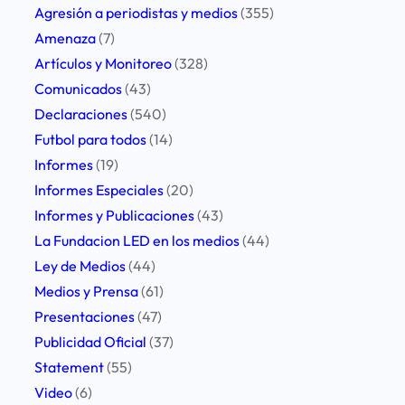
o
Agresión a periodistas y medios
(355)
t
r
Amenaza
(7)
t
l
Artículos y Monitoreo
(328)
e
a
Comunicados
(43)
r
u
Declaraciones
(540)
o
t
Futbol para todos
(14)
f
i
Informes
(19)
G
l
Informes Especiales
(20)
r
i
Informes y Publicaciones
(43)
e
z
La Fundacion LED en los medios
(44)
a
a
Ley de Medios
(44)
t
c
Medios y Prensa
(61)
C
i
Presentaciones
(47)
o
ó
Publicidad Oficial
(37)
n
n
Statement
(55)
c
d
Video
(6)
e