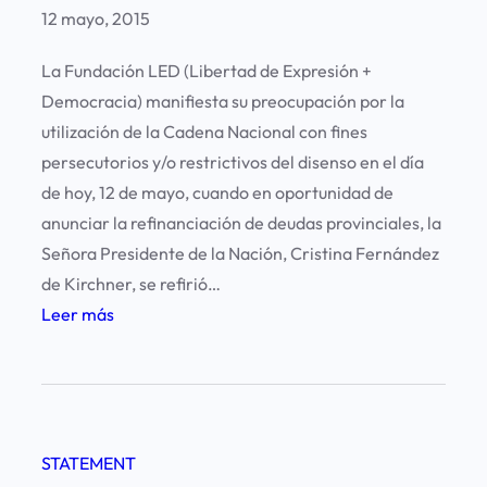
t
12 mayo, 2015
i
a
ó
La Fundación LED (Libertad de Expresión +
s
n
Democracia) manifiesta su preocupación por la
e
p
utilización de la Cadena Nacional con fines
n
o
persecutorios y/o restrictivos del disenso en el día
l
r
de hoy, 12 de mayo, cuando en oportunidad de
a
e
anunciar la refinanciación de deudas provinciales, la
s
x
Señora Presidente de la Nación, Cristina Fernández
c
p
de Kirchner, se refirió…
e
r
:
Leer más
r
e
A
c
s
b
a
i
u
n
o
s
í
n
STATEMENT
o
a
e