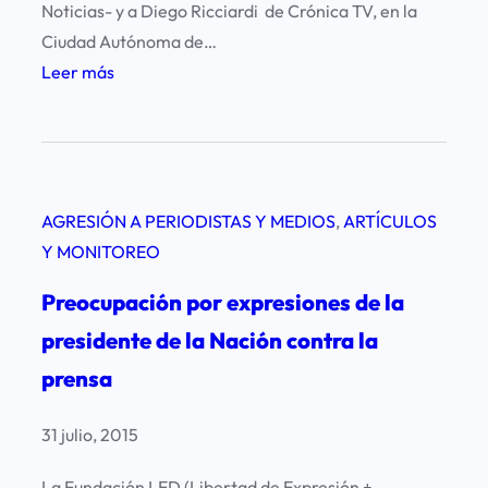
Noticias- y a Diego Ricciardi de Crónica TV, en la
Ciudad Autónoma de…
:
Leer más
R
e
p
u
AGRESIÓN A PERIODISTAS Y MEDIOS
, 
ARTÍCULOS
d
Y MONITOREO
i
o
Preocupación por expresiones de la
p
presidente de la Nación contra la
o
prensa
r
l
31 julio, 2015
a
a
La Fundación LED (Libertad de Expresión +